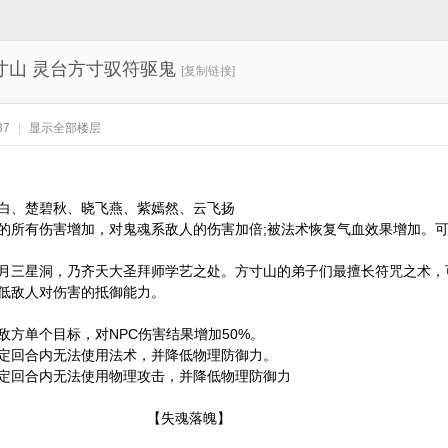
寸山 灵台方寸驭符驱鬼
[复制链接]
37
|
显示全部楼层
、楚碧秋、晓飞燕、紫嫣然、云飞扬
所有伤害增加，对鬼魂系敌人的伤害加倍;被法术恢复气血效果增加。可
三星洞，乃齐天大圣拜师学艺之处。方寸山的弟子们最擅长符咒之术，
低敌人对伤害的抵御能力。
单个目标，对NPC伤害结果增加50%。
回合内无法使用法术，并降低物理防御力。
回合内无法使用物理攻击，并降低物理防御力
【失魂落魄】