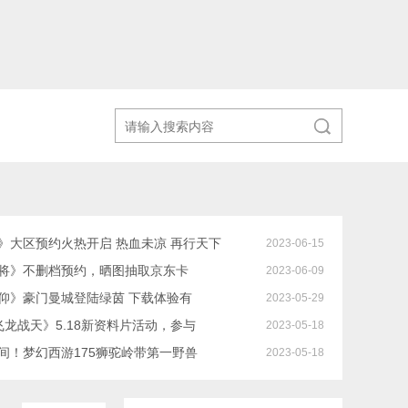
》大区预约火热开启 热血未凉 再行天下
2023-06-15
将》不删档预约，晒图抽取京东卡
2023-06-09
仰》豪门曼城登陆绿茵 下载体验有
2023-05-29
飞龙战天》5.18新资料片活动，参与
2023-05-18
间！梦幻西游175狮驼岭带第一野兽
2023-05-18