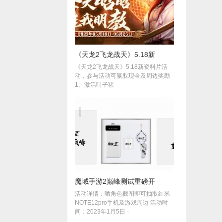
《天龙2飞龙战天》5.18新
《天龙2飞龙战天》5.18新资料片活
动，参与活动可赢取现金及周边奖励
1、激活叶子猪
魔域手游2巅峰测试重磅开
活动详情：晒角色截图即可抽取红米
NOTE12pro手机及游戏周边 活动时
间：2023年1月5日 -