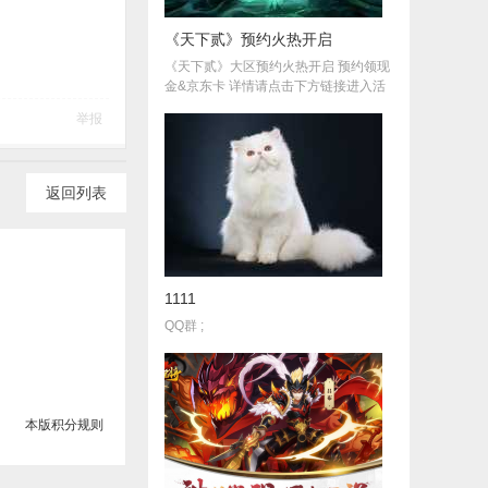
《天下贰》预约火热开启
《天下贰》大区预约火热开启 预约领现
金&京东卡 详情请点击下方链接进入活
举报
返回列表
1111
QQ群 ;
本版积分规则