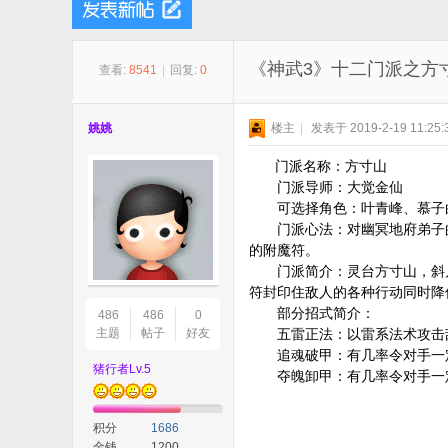
子
《神武3》十二门派之方
查看:
8541
|
回复:
0
姚姚
楼主
|
发表于 2019-2-19 11:25:
门派名称：方寸山
门派导师：大觉金仙
可选择角色：叶青峰、慕子白
门派心法：对幽冥地府弟子的
猪
的附魔符。
门派简介：灵台方寸山，斜月
符封印住敌人的各种行动同时降
部分招式简介：
486
486
0
主题
帖子
好友
五雷正法：以雷系法术攻击敌方
追魂破甲：有几率令对手一定
猪行者Lv.5
夺魄卸甲：有几率令对手一定
积分
1686
游
金钱
1200