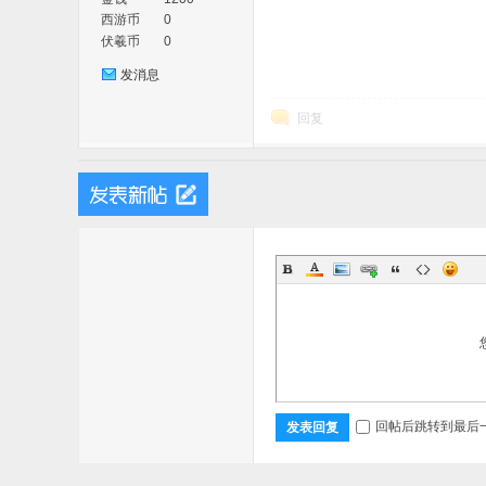
西游币
0
伏羲币
0
发消息
回复
戏
回帖后跳转到最后
发表回复
论