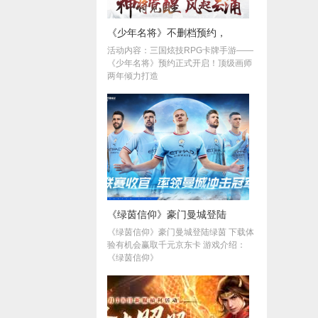
《少年名将》不删档预约，
活动内容：三国炫技RPG卡牌手游——
《少年名将》预约正式开启！顶级画师
两年倾力打造
《绿茵信仰》豪门曼城登陆
《绿茵信仰》豪门曼城登陆绿茵 下载体
验有机会赢取千元京东卡 游戏介绍：
《绿茵信仰》