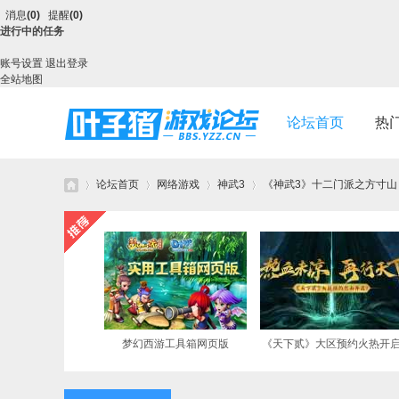
消息
(0)
提醒
(0)
进行中的任务
账号设置
退出登录
全站地图
论坛首页
热
论坛首页
网络游戏
神武3
《神武3》十二门派之方寸山 灵
叶
»
›
›
›
梦幻西游工具箱网页版
《天下贰》大区预约火热开