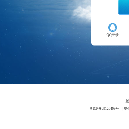
QQ登录
版
粤ICP备09126403号
|
增值