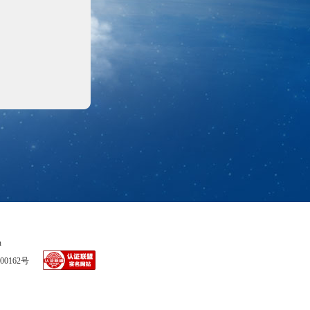
n
00162号