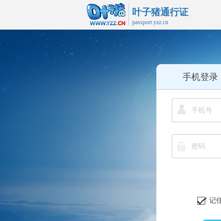
叶子猪通行证
passport.yzz.cn
手机登录
手机号
密码
记