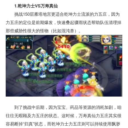
1.乾坤力士VS万寿真仙
挑战150层雁塔地宫更适合乾坤力士流派的力五庄，因为
力五庄的定位是前期爆发，快速叠起骤雨状态帮助队伍清理掉
那些威胁性很大的怪物（比如混沌兽）。
到了挑战中后期，因为宝宝、药品等资源的消耗加剧，咱
往往无暇顾及力五庄的状态。这时候，万寿真仙力五庄其实很
容易断掉“归真”状态，而乾坤力士力五庄则可以持续使用飘渺