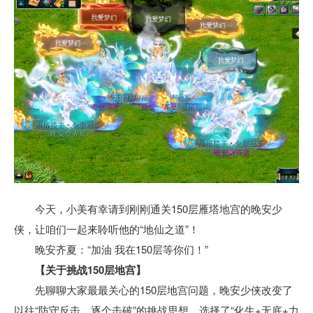
今天，小美有幸请到刚刚通关150层雁塔地宫的晚安少
侠，让咱们一起来聆听他的“地仙之道”！
晚安齐夏：“加油 我在150层等你们！”
【关于挑战150层地宫】
先聊聊大家最最关心的150层地宫问题，晚安少侠改变了
以往“防守反击、逐个击破”的挑战思想，选择了“化生+无底+力