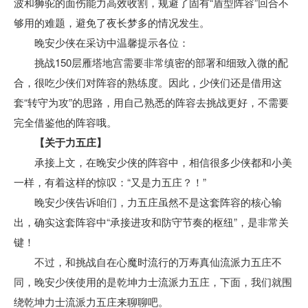
波和狮驼的面伤能力高效收割，规避了固有“盾型阵容”回合不
够用的难题，避免了夜长梦多的情况发生。
晚安少侠在采访中温馨提示各位：
挑战150层雁塔地宫需要非常缜密的部署和细致入微的配
合，很吃少侠们对阵容的熟练度。因此，少侠们还是借用这
套“转守为攻”的思路，用自己熟悉的阵容去挑战更好，不需要
完全借鉴他的阵容哦。
【关于力五庄】
承接上文，在晚安少侠的阵容中，相信很多少侠都和小美
一样，有着这样的惊叹：“又是力五庄？！”
晚安少侠告诉咱们，力五庄虽然不是这套阵容的核心输
出，确实这套阵容中“承接进攻和防守节奏的枢纽”，是非常关
键！
不过，和挑战自在心魔时流行的万寿真仙流派力五庄不
同，晚安少侠使用的是乾坤力士流派力五庄，下面，我们就围
绕乾坤力士流派力五庄来聊聊吧。