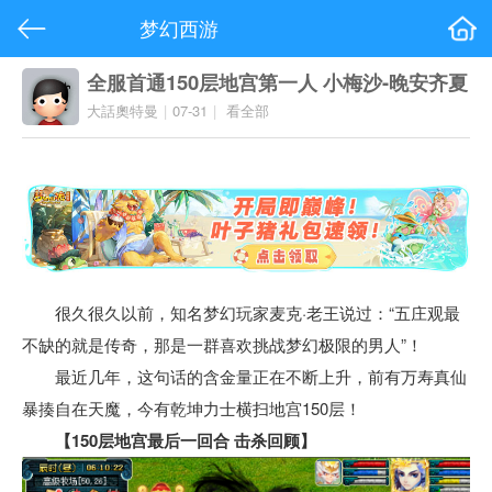
梦幻西游
全服首通150层地宫第一人 小梅沙-晚安齐夏
大話奧特曼
|
07-31
|
看全部
很久很久以前，知名梦幻玩家麦克·老王说过：“五庄观最
不缺的就是传奇，那是一群喜欢挑战梦幻极限的男人”！
最近几年，这句话的含金量正在不断上升，前有万寿真仙
暴揍自在天魔，今有乾坤力士横扫地宫150层！
【150层地宫最后一回合 击杀回顾】